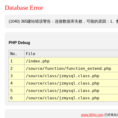
Database Error
(1040) 365建站错误警告：连接数据库失败，可能的原因：1、数
PHP Debug
No.
File
1
/index.php
2
/source/function/function_extend.php
3
/source/class/jzmysql.class.php
4
/source/class/jzmysql.class.php
5
/source/class/jzmysql.class.php
6
/source/class/jzmysql.class.php
www.365jz.com
已经将此