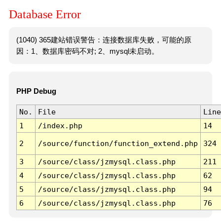
Database Error
(1040) 365建站错误警告：连接数据库失败，可能的原
因：1、数据库密码不对; 2、mysql未启动。
PHP Debug
No.
File
Line
1
/index.php
14
2
/source/function/function_extend.php
324
3
/source/class/jzmysql.class.php
211
4
/source/class/jzmysql.class.php
62
5
/source/class/jzmysql.class.php
94
6
/source/class/jzmysql.class.php
76