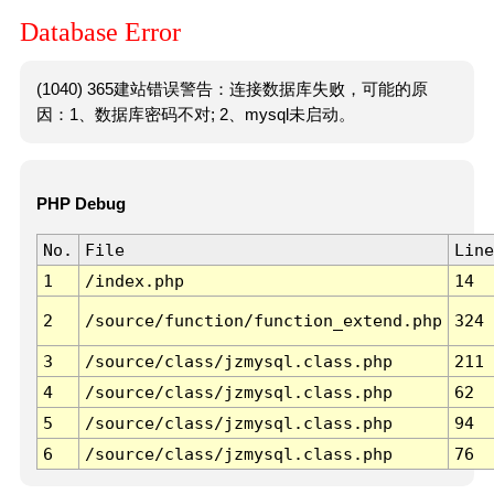
Database Error
(1040) 365建站错误警告：连接数据库失败，可能的原
因：1、数据库密码不对; 2、mysql未启动。
PHP Debug
No.
File
Line
1
/index.php
14
2
/source/function/function_extend.php
324
3
/source/class/jzmysql.class.php
211
4
/source/class/jzmysql.class.php
62
5
/source/class/jzmysql.class.php
94
6
/source/class/jzmysql.class.php
76