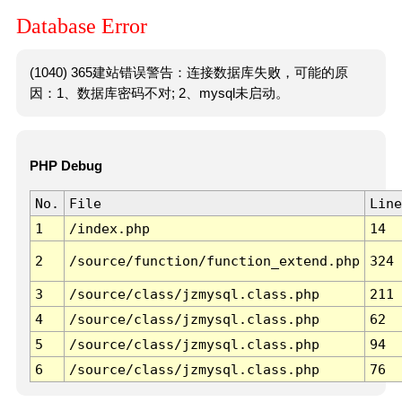
Database Error
(1040) 365建站错误警告：连接数据库失败，可能的原
因：1、数据库密码不对; 2、mysql未启动。
PHP Debug
No.
File
Line
1
/index.php
14
2
/source/function/function_extend.php
324
3
/source/class/jzmysql.class.php
211
4
/source/class/jzmysql.class.php
62
5
/source/class/jzmysql.class.php
94
6
/source/class/jzmysql.class.php
76