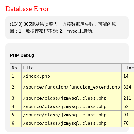
Database Error
(1040) 365建站错误警告：连接数据库失败，可能的原
因：1、数据库密码不对; 2、mysql未启动。
PHP Debug
No.
File
Line
1
/index.php
14
2
/source/function/function_extend.php
324
3
/source/class/jzmysql.class.php
211
4
/source/class/jzmysql.class.php
62
5
/source/class/jzmysql.class.php
94
6
/source/class/jzmysql.class.php
76