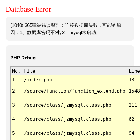
Database Error
(1040) 365建站错误警告：连接数据库失败，可能的原
因：1、数据库密码不对; 2、mysql未启动。
PHP Debug
No.
File
Line
1
/index.php
13
2
/source/function/function_extend.php
1548
3
/source/class/jzmysql.class.php
211
4
/source/class/jzmysql.class.php
62
5
/source/class/jzmysql.class.php
94