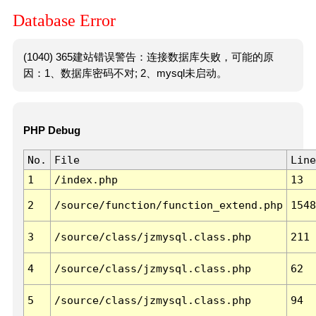
Database Error
(1040) 365建站错误警告：连接数据库失败，可能的原
因：1、数据库密码不对; 2、mysql未启动。
PHP Debug
No.
File
Line
1
/index.php
13
2
/source/function/function_extend.php
1548
3
/source/class/jzmysql.class.php
211
4
/source/class/jzmysql.class.php
62
5
/source/class/jzmysql.class.php
94