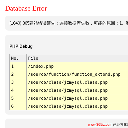
Database Error
(1040) 365建站错误警告：连接数据库失败，可能的原因：1、数
PHP Debug
No.
File
1
/index.php
2
/source/function/function_extend.php
3
/source/class/jzmysql.class.php
4
/source/class/jzmysql.class.php
5
/source/class/jzmysql.class.php
6
/source/class/jzmysql.class.php
www.365jz.com
已经将此