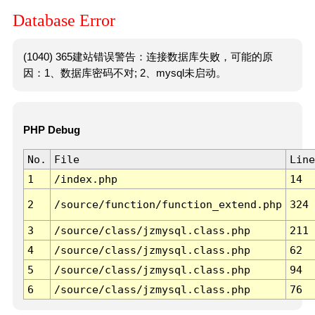
Database Error
(1040) 365建站错误警告：连接数据库失败，可能的原
因：1、数据库密码不对; 2、mysql未启动。
PHP Debug
No.
File
Line
1
/index.php
14
2
/source/function/function_extend.php
324
3
/source/class/jzmysql.class.php
211
4
/source/class/jzmysql.class.php
62
5
/source/class/jzmysql.class.php
94
6
/source/class/jzmysql.class.php
76