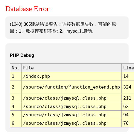
Database Error
(1040) 365建站错误警告：连接数据库失败，可能的原
因：1、数据库密码不对; 2、mysql未启动。
PHP Debug
No.
File
Line
1
/index.php
14
2
/source/function/function_extend.php
324
3
/source/class/jzmysql.class.php
211
4
/source/class/jzmysql.class.php
62
5
/source/class/jzmysql.class.php
94
6
/source/class/jzmysql.class.php
76