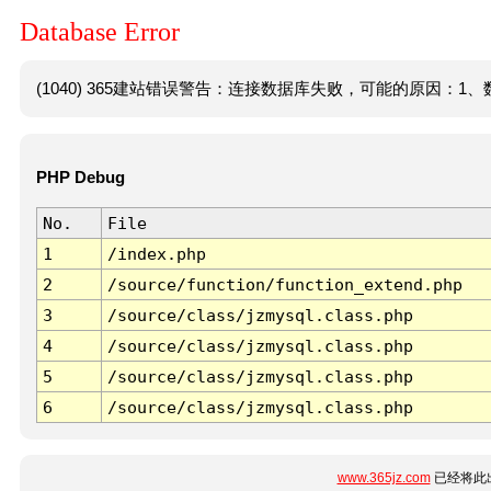
Database Error
(1040) 365建站错误警告：连接数据库失败，可能的原因：1、数
PHP Debug
No.
File
1
/index.php
2
/source/function/function_extend.php
3
/source/class/jzmysql.class.php
4
/source/class/jzmysql.class.php
5
/source/class/jzmysql.class.php
6
/source/class/jzmysql.class.php
www.365jz.com
已经将此