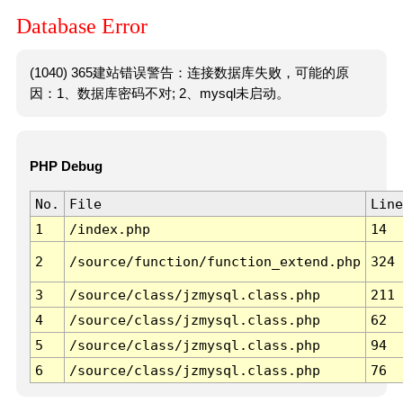
Database Error
(1040) 365建站错误警告：连接数据库失败，可能的原
因：1、数据库密码不对; 2、mysql未启动。
PHP Debug
No.
File
Line
1
/index.php
14
2
/source/function/function_extend.php
324
3
/source/class/jzmysql.class.php
211
4
/source/class/jzmysql.class.php
62
5
/source/class/jzmysql.class.php
94
6
/source/class/jzmysql.class.php
76