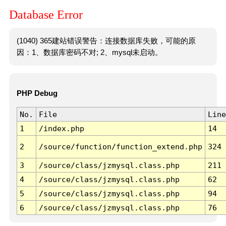
Database Error
(1040) 365建站错误警告：连接数据库失败，可能的原
因：1、数据库密码不对; 2、mysql未启动。
PHP Debug
No.
File
Line
1
/index.php
14
2
/source/function/function_extend.php
324
3
/source/class/jzmysql.class.php
211
4
/source/class/jzmysql.class.php
62
5
/source/class/jzmysql.class.php
94
6
/source/class/jzmysql.class.php
76