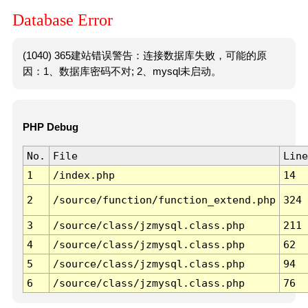
Database Error
(1040) 365建站错误警告：连接数据库失败，可能的原
因：1、数据库密码不对; 2、mysql未启动。
PHP Debug
No.
File
Line
1
/index.php
14
2
/source/function/function_extend.php
324
3
/source/class/jzmysql.class.php
211
4
/source/class/jzmysql.class.php
62
5
/source/class/jzmysql.class.php
94
6
/source/class/jzmysql.class.php
76