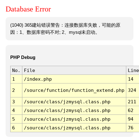
Database Error
(1040) 365建站错误警告：连接数据库失败，可能的原
因：1、数据库密码不对; 2、mysql未启动。
PHP Debug
No.
File
Line
1
/index.php
14
2
/source/function/function_extend.php
324
3
/source/class/jzmysql.class.php
211
4
/source/class/jzmysql.class.php
62
5
/source/class/jzmysql.class.php
94
6
/source/class/jzmysql.class.php
76