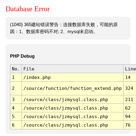
Database Error
(1040) 365建站错误警告：连接数据库失败，可能的原
因：1、数据库密码不对; 2、mysql未启动。
PHP Debug
No.
File
Line
1
/index.php
14
2
/source/function/function_extend.php
324
3
/source/class/jzmysql.class.php
211
4
/source/class/jzmysql.class.php
62
5
/source/class/jzmysql.class.php
94
6
/source/class/jzmysql.class.php
76