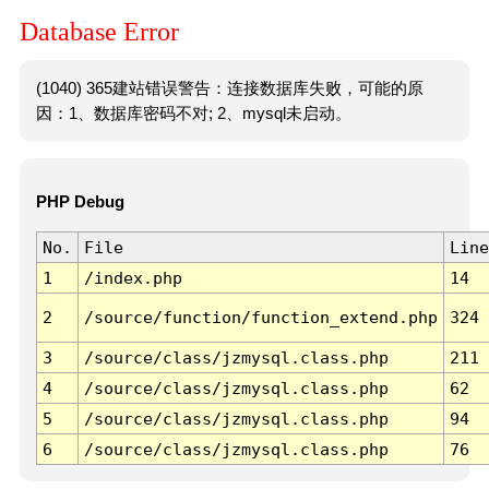
Database Error
(1040) 365建站错误警告：连接数据库失败，可能的原
因：1、数据库密码不对; 2、mysql未启动。
PHP Debug
No.
File
Line
1
/index.php
14
2
/source/function/function_extend.php
324
3
/source/class/jzmysql.class.php
211
4
/source/class/jzmysql.class.php
62
5
/source/class/jzmysql.class.php
94
6
/source/class/jzmysql.class.php
76