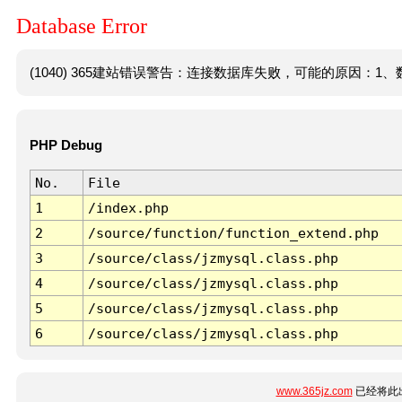
Database Error
(1040) 365建站错误警告：连接数据库失败，可能的原因：1、数
PHP Debug
No.
File
1
/index.php
2
/source/function/function_extend.php
3
/source/class/jzmysql.class.php
4
/source/class/jzmysql.class.php
5
/source/class/jzmysql.class.php
6
/source/class/jzmysql.class.php
www.365jz.com
已经将此